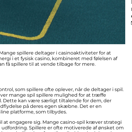
nge spillere deltager i casinoaktiviteter for at
gi i et fysisk casino, kombineret med følelsen af
 få spillere til at vende tilbage for mere.
trol, som spillere ofte oplever, når de deltager i spil.
ver mange spil spillere mulighed for at træffe
ol. Dette kan være særligt tiltalende for dem, der
 indflydelse på deres egen skæbne. Det er en
line platforme, som tilbydes.
til at engagere sig. Mange casino-spil kræver strategi
l udfordring. Spillere er ofte motiverede af ønsket om