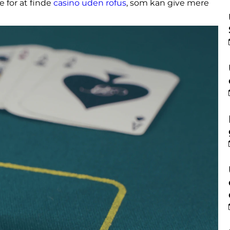
e for at finde
casino uden rofus
, som kan give mere