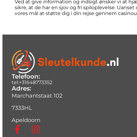
Ved at give information og indsigt ønsker vi at h
sikre, at de har en sjov og fri spiloplevelse. Uanset
vores mål at støtte dig i din rejse gennem casinou
Telefoon:
tel:+31648773352
Adres:
Marchantstaat 102
7333HL
Apeldoorn