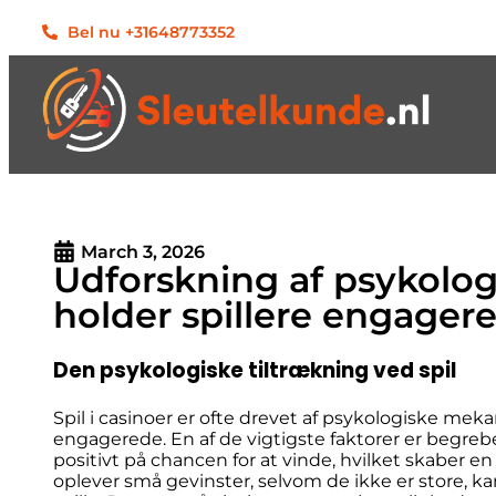
Bel nu +31648773352
March 3, 2026
Udforskning af psykolog
holder spillere engagere
Den psykologiske tiltrækning ved spil
Spil i casinoer er ofte drevet af psykologiske mek
engagerede. En af de vigtigste faktorer er begre
positivt på chancen for at vinde, hvilket skaber e
oplever små gevinster, selvom de ikke er store, kan