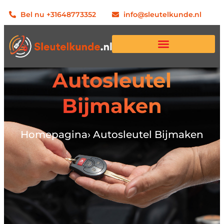
Bel nu +31648773352
info@sleutelkunde.nl
Autosleutel
Bijmaken
Homepagina
› Autosleutel Bijmaken