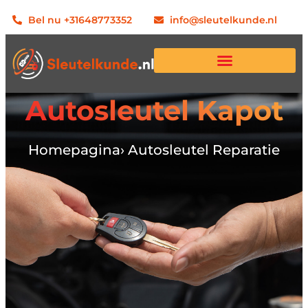
Bel nu +31648773352
info@sleutelkunde.nl
Autosleutel Kapot
Homepagina
› Autosleutel Reparatie